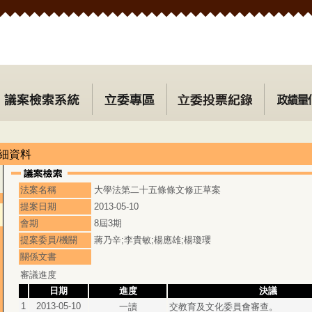
細資料
法案名稱
大學法第二十五條條文修正草案
提案日期
2013-05-10
會期
8屆3期
提案委員/機關
蔣乃辛;李貴敏;楊應雄;楊瓊瓔
關係文書
審議進度
日期
進度
決議
1
2013-05-10
一讀
交教育及文化委員會審查。