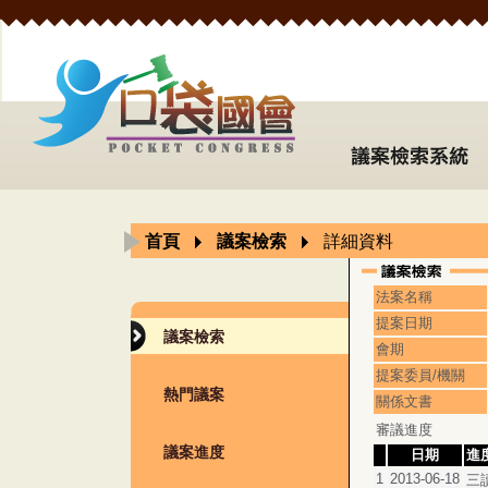
首頁
議案檢索
詳細資料
法案名稱
提案日期
議案檢索
會期
提案委員/機關
熱門議案
關係文書
審議進度
議案進度
日期
進
1
2013-06-18
三