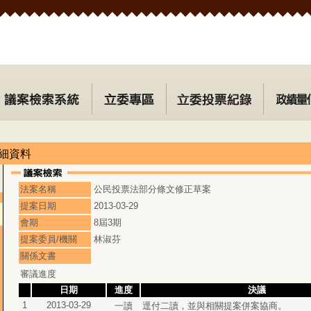
細資料
法案名稱
公民投票法部分條文修正草案
提案日期
2013-03-29
會期
8屆3期
提案委員/機關
林淑芬
關係文書
審議進度
日期
進度
決議
1
2013-03-29
一讀
逕付二讀，並與相關提案併案協商。