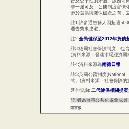
普及公平性的矛盾。誠如前
非一蹴可及，公醫制度官僚
盪於選票與健保破產之間，
註1:許多通告藝人因超過50
通告費來逃避。
註2:
全民健保至2012年負債超
註3:德國社會保險制度，包含醫
(資料來源：發達市場經濟國家
註4:資料來源為
南德日報
註5:英國公醫制度(National
式。(資料來源：社會保險的意
延伸查詢:
二代健保相關提案
*作者為台灣公共化協會成
留言板