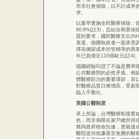
而非社會保險，以不計成本
求。
以最早實施全民醫療保險：
90.9%(註3)，且結合商
質的要求，國民醫療支出(N
衰退。德國執政者一面承受
擇高價卻成本控管精準的商業
年已負債近110億歐元(註4)
德國經驗印證了不論是費率
公共醫療間的必然矛盾。例
體醫療防治的重要環節，若
對醫療品質日漸增高，受薪
臨入不敷出。
英國公醫制度
承上所論，台灣醫療制度要
色，而非侷限在家戶總所得或
務與政府稅收扣連，更能達
醫院提供低廉甚至免費的醫