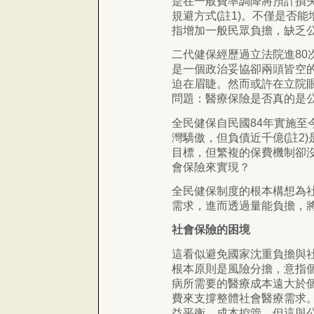
是在一般費率調降將預計損失
規避方式(註1)。不僅是否
指增加一般民眾負擔，缺乏
二代健保經歷過立法院進8
是一個政治妥協卻兩頭皆空
迫在眉睫。然而或許在立院
問題：醫療保險是否真的是
全民健保自民國84年實施至
灣驕傲，但負債近千億(註2
目標，但繁複的保費機制卻
會保險來實現？
全民健保制度的根本構想為
需求，進而透過量能負擔，
社會保險的困境
這看似避免國家沈重負擔與
根本原則是風險分擔，意指
病所需要的醫療成本遠大於
費來支撐整體社會醫療需求
益平衡、成本控管。但這與