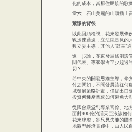
化的成本，當原住民族的歌
當六十石山美麗的山頭插上
荒謬的背後
以此回頭檢視，花東發展條
戰迅速通過，立法院長見的
數立委主導，其他人”鼓掌”
進一步論，花東發展條例設
間代表、專家學者至少超過
切？
若中央的開發思維主導，條
付之闕如，不聞發展該往何
域發展策略計畫，僅提出口
投資何種產業或如何避免大型
從國會殿堂到專業官僚、地方
面對400億的滔天巨浪該如
花東肆虐，卻只見失能的國
地微型經濟實踐中，由人民