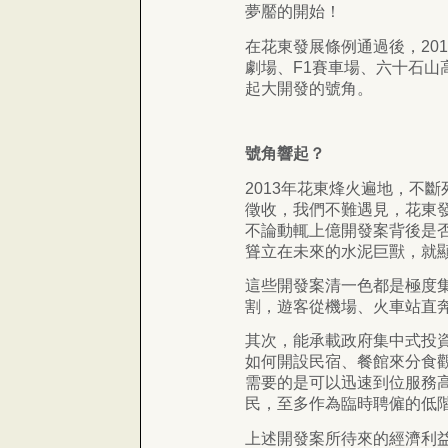
夢靨的開始！
在花東發展條例通過後，20
劇場、F1賽車場、六十石
起大開發的號角。
號角響起？
2013年花東烽火遍地，不
徵收，我們不難遇見，花東
不論動輒上億開發案背後是
聳立在未來的水泥巨獸，就
這些開發案清一色都是極度
割，遊客從機場、火車站直
其次，能承載政府集中式投
如何開設民宿、餐館來分食
需要的是可以迅速到位服務
民，至多作為臨時聘僱的低
上述開發案所待來的經濟利