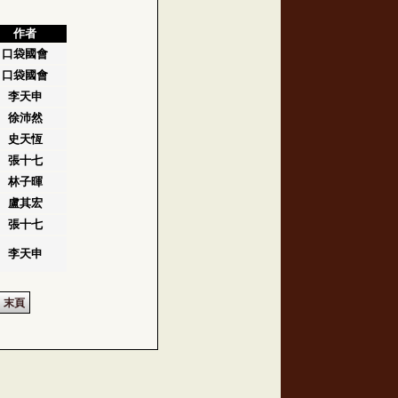
作者
口袋國會
口袋國會
李天申
徐沛然
史天恆
張十七
林子暉
盧其宏
張十七
李天申
末頁