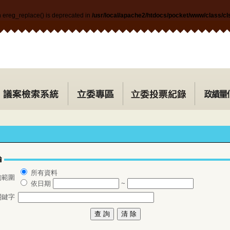
n ereg_replace() is deprecated in
/usr/local/apache2/htdocs/pocket/www/class/c
所有資料
詢範圍
依日期
~
關鍵字