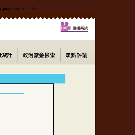
ls_page.php
on line
66