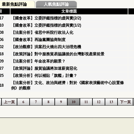
最新焦點評論
人氣焦點評論
期
文章標題
17
【國會改革】立委評鑑指標的虛與實(2/2)
10
【國會改革】立委評鑑指標的虛與實(1/2)
08
【法案分析】省思中科院行政法人化
06
【國會改革】再論黨團協商制度
02
【政治觀察】洪案烈火燒出四大治理危機
18
【政策評論】對中服務貿易協議後的台灣影視產業前景
09
【法案分析】年金改革的願景？
27
【政策評論】服貿協議將加速薪資惡化
25
【政策分析】何以補貼「旗艦」計畫？
【法案分析】文化、政治與經濟：對於《國家表演藝術中心設置條
18
例》的觀察
上一頁
6
7
8
9
10
11
12
13
下一頁