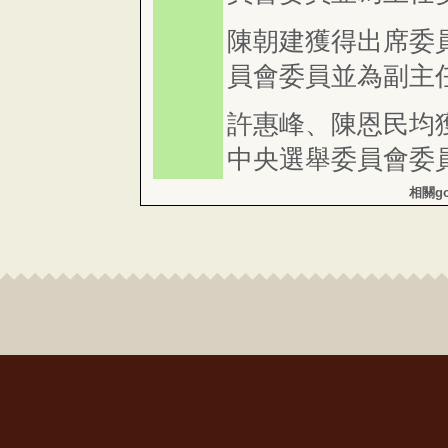
陳朝建獲得出席委
員會委員並為副主
許惠峰、陳恩民均
中央選舉委員會委
相關g
王韻茹、許雅芬均
央選舉委員會委員
投票表決結果如下:
李進勇 同意票62
陳朝建 同意票66
許惠峰 同意票71