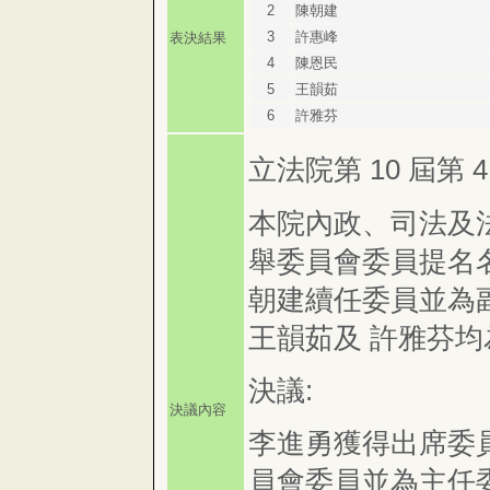
2
陳朝建
3
許惠峰
表決結果
4
陳恩民
5
王韻茹
6
許雅芬
立法院第 10 屆第 
本院內政、司法及
舉委員會委員提名
朝建續任委員並為
王韻茹及 許雅芬
決議:
決議內容
李進勇獲得出席委
員會委員並為主任委