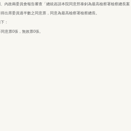
制、內政兩委員會報告審查「總統咨請本院同意邢泰釗為最高檢察署檢察總長案
獲得出席委員過半數之同意票，同意為最高檢察署檢察總長。
如下：
不同意票0張，無效票0張。