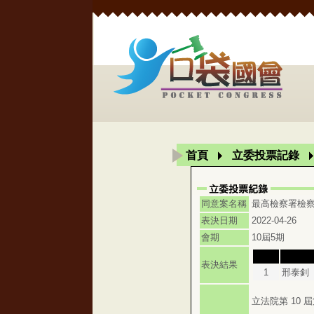
首頁
立委投票記錄
同意案名稱
最高檢察署檢
表決日期
2022-04-26
會期
10屆5期
表決結果
1
邢泰釗
立法院第 10 屆