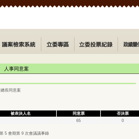
人事同意案
察總長同意案
被表決人名
同意票
否決票
65
0
第 5 會期第 9 次會議議事錄