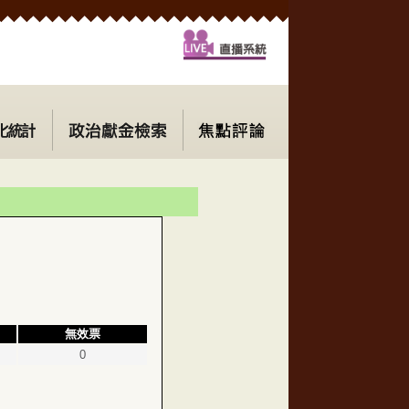
無效票
0