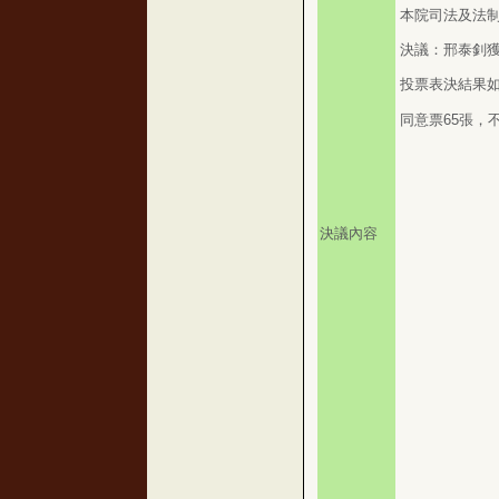
本院司法及法
決議：邢泰釗
投票表決結果
同意票65張，
決議內容