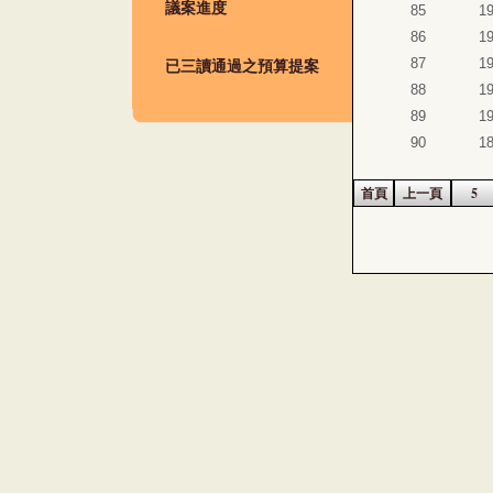
議案進度
85
1
86
1
已三讀通過之預算提案
87
1
88
1
89
1
90
1
首頁
上一頁
5