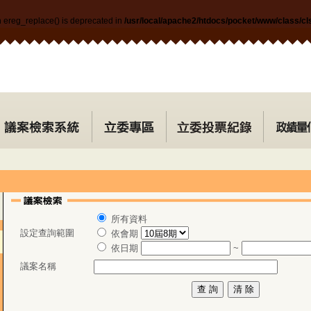
n ereg_replace() is deprecated in
/usr/local/apache2/htdocs/pocket/www/class/c
所有資料
設定查詢範圍
依會期
依日期
~
議案名稱