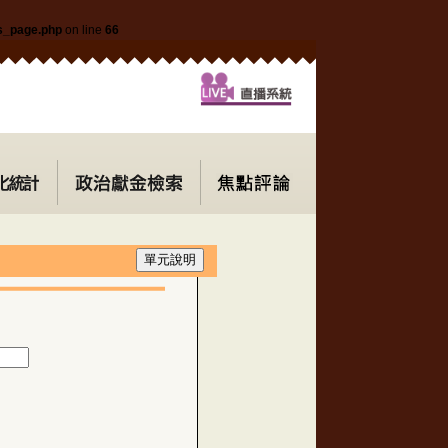
ls_page.php
on line
66